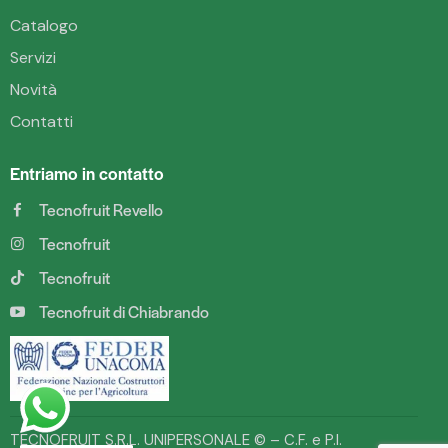
Catalogo
Servizi
Novità
Contatti
Entriamo in contatto
Tecnofruit Revello
Tecnofruit
Tecnofruit
Tecnofruit di Chiabrando
TECNOFRUIT S.R.L. UNIPERSONALE © – C.F. e P.I.