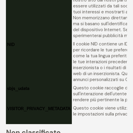
nostro sito dai nostri partner
essere utilizzati da tali socie
tuoi interessi e mostrarti annu
Non memorizzano direttament
ma si basano sull'identificaz
del dispositivo Internet. Se 
sperimenterai pubblicità men
NID
Il cookie NID contiene un ID 
per ricordare le tue preferenz
come la tua lingua preferita, 
le tue interazioni precedenti 
inserzionista o i risultati di ri
web di un inserzionista. Ques
annunci personalizzati su Goo
sbjs_udata
Questo cookie raccoglie dat
sull'interazione dell'utente p
rendere più pertinente la pubb
VISITOR_PRIVACY_METADATA
Questo cookie viene utilizzat
le impostazioni sulla privacy 
Non classificato