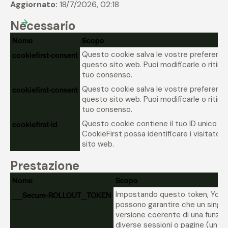
Aggiornato:
18/7/2026, 02:18
Necessario
Nome
Scopo
cookiefirst-consent
Questo cookie salva le vostre preferenze
questo sito web. Puoi modificarle o ritirar
tuo consenso.
cookiefirst-consent
Questo cookie salva le vostre preferenze
questo sito web. Puoi modificarle o ritirar
tuo consenso.
cookiefirst-id
Questo cookie contiene il tuo ID unico i
CookieFirst possa identificare i visitatori
sito web.
Prestazione
Nome
Scopo
__Secure-ROLLOUT_TOKEN
Impostando questo token, YouT
possono garantire che un singol
versione coerente di una funzion
diverse sessioni o pagine (un "ro