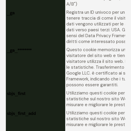
A/B")
_ga
Registra un ID univoco per un vi
tenere traccia di come il visitato
dati vengono utilizzati per le s
dati verso paesi terzi: USA. Goog
sensi del Data Privacy Framework
diritti come interessato posson
_ga_********
Questo cookie memorizza un ID
visitatore del sito web e tiene t
visitatore utilizza il sito web. I 
le statistiche. Trasferimento dat
Google LLC. è certificato ai sen
Framework, indicando che i tuoi 
possono essere garantiti.
sbjs_first
Utilizziamo questi cookie per for
statistiche sul nostro sito Web,
misurare e migliorare le prestazi
sbjs_first_add
Utilizziamo questi cookie per for
statistiche sul nostro sito Web,
misurare e migliorare le prestazi