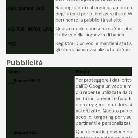
sbjs_current_add
Raccoglie dati sul comportamento e su
degli utenti per ottimizzare il sito We
pertinente la pubblicità sul sito.
VISITOR_INFO1_LIVE
Questo cookie consente a YouTube di 
l'utilizzo della larghezza di banda.
YSC
Registra ID univoci e mantieni statisti
gli utenti hanno visualizzato da YouTub
Pubblicità
Nome
Scopo
__Secure-ENID
Per proteggere i dati crittogr
dall'ID Google univoco e memo
più recente utilizzata da Goog
visitatori, prevenire l'uso fr
e proteggere i dati dei visita
autorizzate. Questo può esse
scopi di targeting per visuali
pertinenti e personalizzati.
__Secure-YEC
Questi cookie possono essere