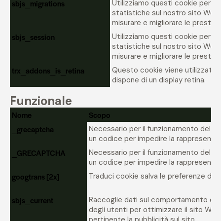
sbjs_migrations
Utilizziamo questi cookie per for
statistiche sul nostro sito Web,
misurare e migliorare le prestazi
sbjs_session
Utilizziamo questi cookie per for
statistiche sul nostro sito Web,
misurare e migliorare le prestazi
trx_addons_is_retina
Questo cookie viene utilizzato p
dispone di un display retina.
Funzionale
Nome
Scopo
_grecaptcha
Necessario per il funzionamento del c
un codice per impedire la rappresentaz
_GRECAPTCHA
Necessario per il funzionamento del c
un codice per impedire la rappresentaz
googtrans [2x]
Traduci cookie salva le preferenze di l
sbjs_current
Raccoglie dati sul comportamento e su
degli utenti per ottimizzare il sito We
pertinente la pubblicità sul sito.