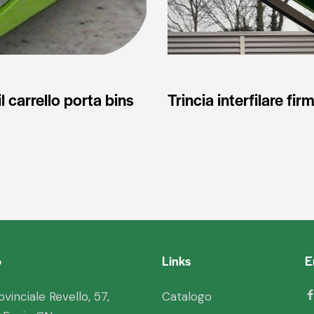
l carrello porta bins
Trincia interfilare fi
o
Links
E
ovinciale Revello, 57,
Catalogo