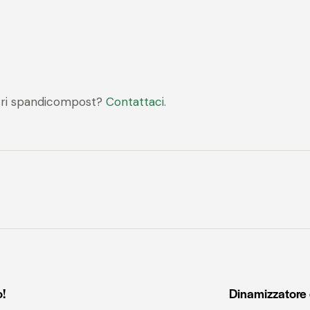
stri spandicompost?
Contattaci
.
!
Dinamizzatore 