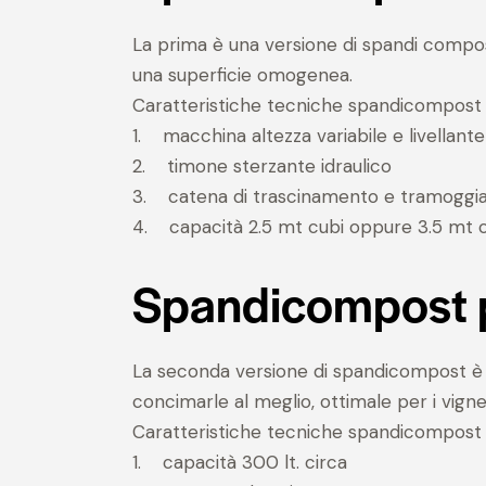
La prima è una versione di spandi compos
una superficie omogenea.
Caratteristiche tecniche spandicompost l
1. macchina altezza variabile e livellante 
2. timone sterzante idraulico
3. catena di trascinamento e tramoggi
4. capacità 2.5 mt cubi oppure 3.5 mt c
Spandicompost p
La seconda versione di spandicompost è u
concimarle al meglio, ottimale per i vigne
Caratteristiche tecniche spandicompost p
1. capacità 300 lt. circa