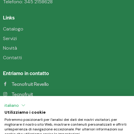
Telefono:
345 2158628
Links
Catalogo
Servizi
Novità
Contatti
Entriamo in contatto
Tecnofruit Revello
Tecnofruit
Tecnofruit
italiano
Utilizziamo i cookie
Tecnofruit di Chiabrando
Potremmo posizionarli per l'analisi dei dati dei nostri visitatori, per
migliorare il nostro sito Web, mostrare contenuti personalizzati e offrirti
un'esperienza di navigazione eccezionale. Per ulteriori informazioni sui