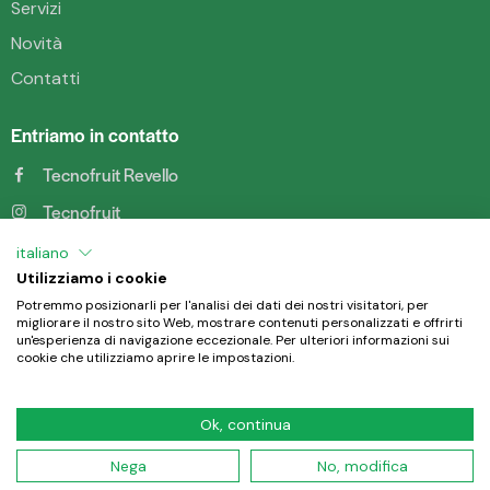
Servizi
Novità
Contatti
Entriamo in contatto
Tecnofruit Revello
Tecnofruit
Tecnofruit
italiano
Utilizziamo i cookie
Tecnofruit di Chiabrando
Potremmo posizionarli per l'analisi dei dati dei nostri visitatori, per
migliorare il nostro sito Web, mostrare contenuti personalizzati e offrirti
un'esperienza di navigazione eccezionale. Per ulteriori informazioni sui
cookie che utilizziamo aprire le impostazioni.
Ok, continua
TECNOFRUIT S.R.L. UNIPERSONALE © – C.F. e P.I.
04196930046 – PEC
tecnofruit@mypcert.it
– Rea: CN-
IT
342928 – Cap. Soc. Int. vers. € 10.000,00 –
Privacy Policy
Nega
No, modifica
–
Credits